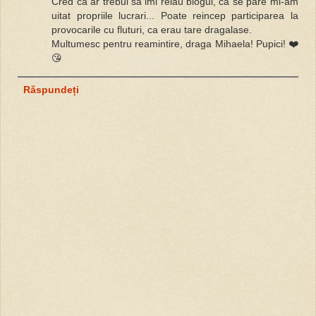
Cred ca ar trebui sa imi reiau blogul, ca se pare mi-am
uitat propriile lucrari... Poate reincep participarea la
provocarile cu fluturi, ca erau tare dragalase.
Multumesc pentru reamintire, draga Mihaela! Pupici! ❤️
😘
Răspundeți