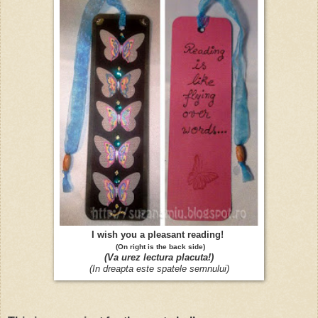
I wish you a pleasant reading!
(On right is the back side)
(Va urez lectura placuta!)
(In dreapta este spatele semnului)