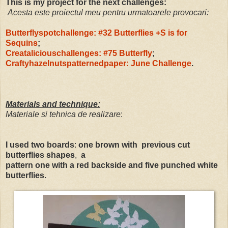
This is my project for the next challenges:
Acesta este proiectul meu pentru urmatoarele provocari:
Butterflyspotchallenge: #32 Butterflies +S is for
Sequins
;
Creataliciouschallenges: #75 Butterfly
;
Craftyhazelnutspatternedpaper: June Challenge
.
Materials and technique:
Materiale si tehnica de realizare
:
I used two boards
:
one brown with
previous cut
butterflies shapes
,
a
pattern one with a red backside and five punched white
butterflies.