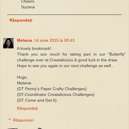
Cheers.
Suzana
Răspundeți
Melanie
14 iunie 2015 la 00:43
A lovely bookmark!
Thank you soo much for taking part in our "Butterfly”
challenge over at Creatalicious & good luck in the draw.
Hope to see you again in our next challenge as well…
Hugs,
Melanie
(DT Penny's Paper Crafty Challenges)
(DT-Coordinator Creatalicious Challenges)
(DT Come and Get It)
Răspundeți
Răspunsuri