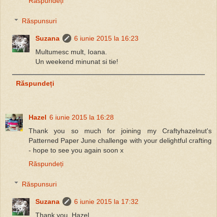
Răspundeți
Răspunsuri
Suzana
6 iunie 2015 la 16:23
Multumesc mult, Ioana.
Un weekend minunat si tie!
Răspundeți
Hazel
6 iunie 2015 la 16:28
Thank you so much for joining my Craftyhazelnut's
Patterned Paper June challenge with your delightful crafting
- hope to see you again soon x
Răspundeți
Răspunsuri
Suzana
6 iunie 2015 la 17:32
Thank you, Hazel.