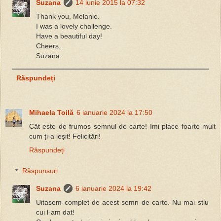
Suzana
14 iunie 2015 la 07:32
Thank you, Melanie.
I was a lovely challenge.
Have a beautiful day!
Cheers,
Suzana
Răspundeți
Mihaela Toilă
6 ianuarie 2024 la 17:50
Cât este de frumos semnul de carte! Imi place foarte mult
cum ți-a ieșit! Felicitări!
Răspundeți
Răspunsuri
Suzana
6 ianuarie 2024 la 19:42
Uitasem complet de acest semn de carte. Nu mai stiu
cui l-am dat!