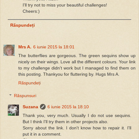
I'll try not to miss your beautiful challenges!
Cheers:)
Răspundeți
Mrs A.
6 iunie 2015 la 18:01
The butterflies are gorgeous. The green sequins show up
nicely on their wings. Love all the different colours. Your link
to my challenge didn't work but I managed to find them on
this posting. Thankyou for fluttering by. Hugs Mrs A.
Răspundeți
Răspunsuri
Suzana
6 iunie 2015 la 18:10
Thank you, very much. Usually I do not use sequins.
But I think I'll try them in other projects also.
Sorry about the link. I don't know how to repair it. I'll
put it in a comment.