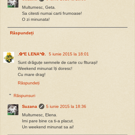
Multumesc, Geta.
Sa citesti numai carti frumoase!
O zi minunata!
Răspundeți
.✿*E LENA*✿.
5 iunie 2015 la 18:01
Sunt drăguțe semnele de carte cu flturași!
Weekend minunat îți doresc!
Cu mare drag!
Răspundeți
Răspunsuri
Suzana
5 iunie 2015 la 18:36
Multumesc, Elena.
Imi pare bine ca ti-a placut.
Un weekend minunat sa ai!