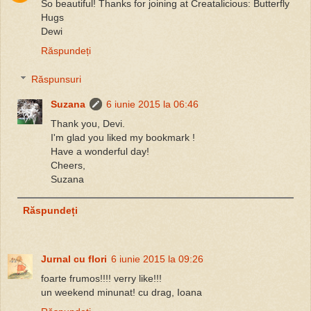
So beautiful! Thanks for joining at Creatalicious: Butterfly
Hugs
Dewi
Răspundeți
Răspunsuri
Suzana
6 iunie 2015 la 06:46
Thank you, Devi.
I'm glad you liked my bookmark !
Have a wonderful day!
Cheers,
Suzana
Răspundeți
Jurnal cu flori
6 iunie 2015 la 09:26
foarte frumos!!!! verry like!!!
un weekend minunat! cu drag, Ioana