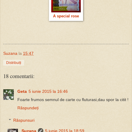
A special rose
Suzana
la
15:47
Distribuiți
18 comentarii:
Geta
5 iunie 2015 la 16:46
Foarte frumos semnul de carte cu fluturasi,dau spor la citit !
Răspundeți
Răspunsuri
Suzana
5 iunie 2015 la 18:59